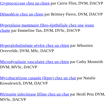
Cryptococcose chez un chien
par Carrie Flint, DVM, DACVP
Démodécie chez un chien
par Brittney Fierro, DVM, DACVP
Hyperplasie mammaire fibro-épithéliale chez une jeune
chatte
par Emmeline Tan, DVM, DVSc, DACVP
Hyperglobulinémie sévère chez un chien
par Sébastien
Overvelde, DVM, MSc, DACVP
Microdysplasie vasculaire chez un chien
par Cathy Monteith
DVM, MVSc, DACVP
Mycobactériose cutanée (lèpre) chez un chat
par Natalie
Kowalewich, DVM, DACVP
Péritonite infectieuse féline chez un chat
par Heidi Peta DVM,
MVSc, DACVP