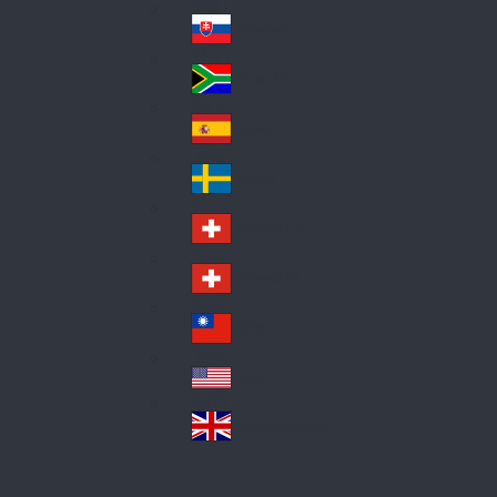
Pol
ay
nd
an
Slovensko
Slo
d
va
South Africa
So
kia
uth
España
Sp
Af
ain
ric
Sverige
Sw
a
ed
Schweiz DE
Sw
en
itz
Schweiz FR
Sw
erl
itz
an
台灣
Tai
erl
d
wa
an
USA
US
n
d
A
United Kingdom
Un
ite