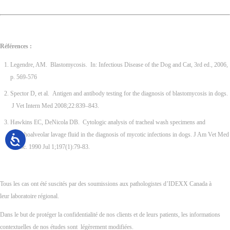
Références :
Legendre, AM. Blastomycosis. In: Infectious Disease of the Dog and Cat, 3rd ed., 2006,
p. 569-576
Spector D, et al. Antigen and antibody testing for the diagnosis of blastomycosis in dogs.
J Vet Intern Med 2008;22:839–843.
Hawkins EC, DeNicola DB. Cytologic analysis of tracheal wash specimens and
bronchoalveolar lavage fluid in the diagnosis of mycotic infections in dogs. J Am Vet Med
Assoc. 1990 Jul 1;197(1):79-83.
Tous les cas ont été suscités par des soumissions aux pathologistes d’IDEXX Canada à
leur laboratoire régional.
Dans le but de protéger la confidentialité de nos clients et de leurs patients, les informations
contextuelles de nos études sont légèrement modifiées.