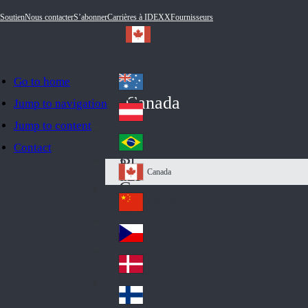
Soutien
Nous contacter
S’abonner
Carrières à IDEXX
Fournisseurs
Go to home
Australia
Au
Canada
Jump to navigation
str
Österreich
Jump to content
Au
ali
stri
a
Brazil
Contact
Br
a
azi
Canada
Ca
l
na
中国大陆
Ch
da
ina
Česko
Cz
ec
Danmark
De
h
nm
Suomi