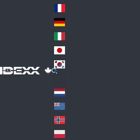
Fin
ark
lan
France
Fra
d
nc
Deutschland
Ge
e
rm
Italia
Ital
an
y
y
日本
Jap
an
대한민국
Ko
IDEXX
rea
Latin America
Lat
in
Netherlands
Ne
A
the
me
New Zealand
Ne
rla
ric
w
Norge
nd
a
No
Ze
s
rw
ala
Polska