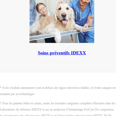
Soins préventifs IDEXX
* Si les résultats automatisés sont en dehors des lignes directrices établies, le frottis sanguin est
examiné par un technologue.
† Pour les patients félins et canins, toutes les formules sanguines complètes effectuées dans les
Laboratoires de référence IDEXX et sur un analyseur d’hématologie ProCyte Dx comportent
la concentration des réticulocytes (RETICs) et l’hémoglobine réticulocytaire (RETIC-HGB).