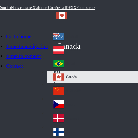
Soutien
Nous contacter
S’abonner
Carrières à IDEXX
Fournisseurs
Go to home
Australia
Au
Canada
Jump to navigation
str
Österreich
Jump to content
Au
ali
stri
a
Brazil
Contact
Br
a
azi
Canada
Ca
l
na
中国大陆
Ch
da
ina
Česko
Cz
ec
Danmark
De
h
nm
Suomi