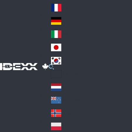
Fin
ark
lan
France
Fra
d
nc
Deutschland
Ge
e
rm
Italia
Ital
an
y
y
日本
Jap
an
대한민국
Ko
IDEXX
rea
Latin America
Lat
in
Netherlands
Ne
A
the
me
New Zealand
Ne
rla
ric
w
Norge
nd
a
No
Ze
s
rw
ala
Polska