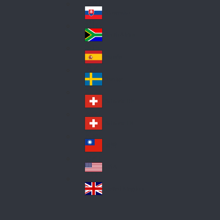
Pol
ay
nd
an
Slovensko
Slo
d
va
South Africa
So
kia
uth
España
Sp
Af
ain
ric
Sverige
Sw
a
ed
Schweiz DE
Sw
en
itz
Schweiz FR
Sw
erl
itz
an
台灣
Tai
erl
d
wa
an
USA
US
n
d
A
United Kingdom
Un
ite