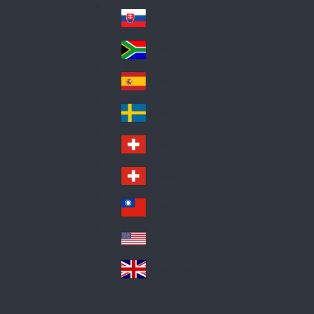
Pol
ay
nd
an
Slovensko
Slo
d
va
South Africa
So
kia
uth
España
Sp
Af
ain
ric
Sverige
Sw
a
ed
Schweiz DE
Sw
en
itz
Schweiz FR
Sw
erl
itz
an
台灣
Tai
erl
d
wa
an
USA
US
n
d
A
United Kingdom
Un
ite