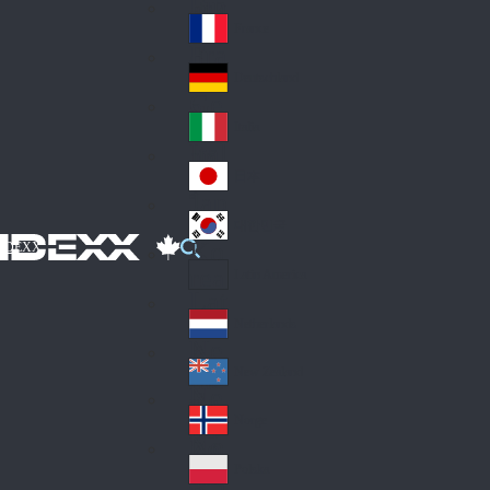
Fin
ark
lan
France
Fra
d
nc
Deutschland
Ge
e
rm
Italia
Ital
an
y
y
日本
Jap
an
대한민국
Ko
IDEXX
rea
Latin America
Lat
in
Netherlands
Ne
A
the
me
New Zealand
Ne
rla
ric
w
Norge
nd
a
No
Ze
s
rw
ala
Polska