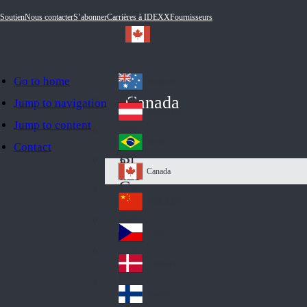
Soutien
Nous contacter
S’abonner
Carrières à IDEXX
Fournisseurs
Go to home
Australia
Au
Canada
Jump to navigation
str
Österreich
Jump to content
Au
ali
stri
a
Brazil
Contact
Br
a
azi
Canada
Ca
l
na
中国大陆
Ch
da
ina
Česko
Cz
ec
Danmark
De
h
nm
Suomi