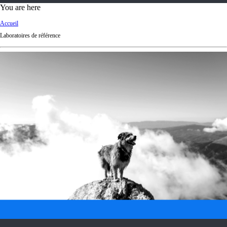
d
You are here
Ki
Accueil
ng
Laboratoires de référence
do
m