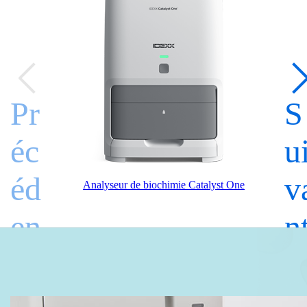
Pr
S
éc
u
éd
v
Analyseur de biochimie Catalyst One
en
n
t