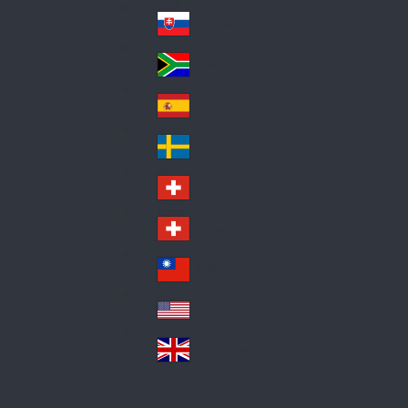
Pol
ay
nd
an
Slovensko
Slo
d
va
South Africa
So
kia
uth
España
Sp
Af
ain
ric
Sverige
Sw
a
ed
Schweiz DE
Sw
en
itz
Schweiz FR
Sw
erl
itz
an
台灣
Tai
erl
d
wa
an
USA
US
n
d
A
United Kingdom
Un
ite