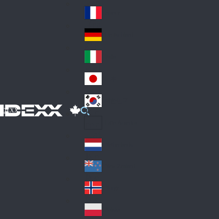
Fin
ark
lan
France
Fra
d
nc
Deutschland
Ge
e
rm
Italia
Ital
an
y
y
日本
Jap
an
대한민국
Ko
IDEXX
rea
Latin America
Lat
in
Netherlands
Ne
A
the
me
New Zealand
Ne
rla
ric
w
Norge
nd
a
No
Ze
s
rw
ala
Polska