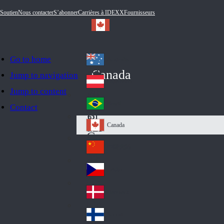
Soutien
Nous contacter
S’abonner
Carrières à IDEXX
Fournisseurs
Go to home
Australia
Au
Canada
Jump to navigation
str
Österreich
Jump to content
Au
ali
stri
a
Brazil
Contact
Br
a
azi
Canada
Ca
l
na
中国大陆
Ch
da
ina
Česko
Cz
ec
Danmark
De
h
nm
Suomi