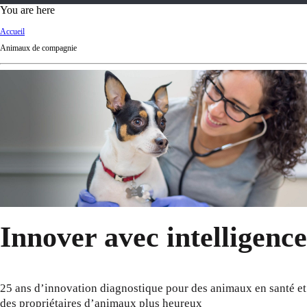
d
You are here
Ki
Accueil
ng
Animaux de compagnie
do
m
Innover avec intelligence
25 ans d’innovation diagnostique pour des animaux en santé et
des propriétaires d’animaux plus heureux