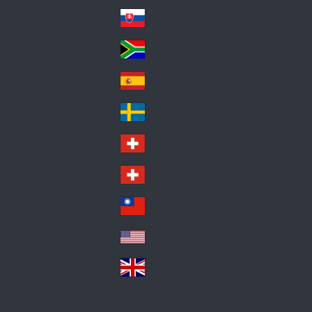
Pol
ay
nd
an
Slovensko
Slo
d
va
South Africa
So
kia
uth
España
Sp
Af
ain
ric
Sverige
Sw
a
ed
Schweiz DE
Sw
en
itz
Schweiz FR
Sw
erl
itz
an
台灣
Tai
erl
d
wa
an
USA
US
n
d
A
United Kingdom
Un
ite