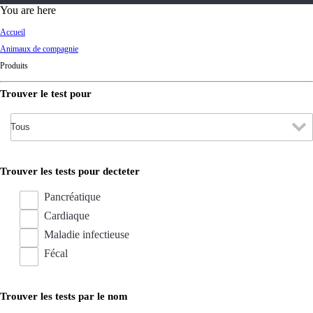
d
You are here
Ki
Accueil
ng
Animaux de compagnie
do
Produits
m
Trouver le test pour
Trouver les tests pour decteter
Pancréatique
Cardiaque
Maladie infectieuse
Fécal
Trouver les tests par le nom