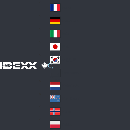
Fin
ark
lan
France
Fra
d
nc
Deutschland
Ge
e
rm
Italia
Ital
an
y
y
日本
Jap
an
대한민국
Ko
IDEXX
rea
Latin America
Lat
in
Netherlands
Ne
A
the
me
New Zealand
Ne
rla
ric
w
Norge
nd
a
No
Ze
s
rw
ala
Polska