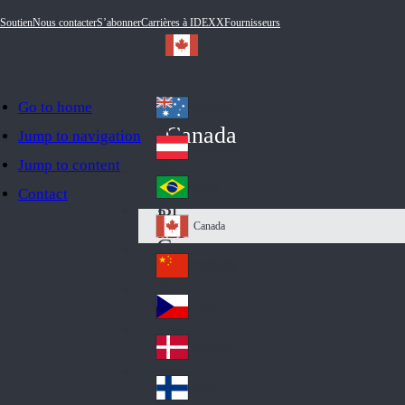
Soutien
Nous contacter
S’abonner
Carrières à IDEXX
Fournisseurs
Go to home
Australia
Au
Canada
Jump to navigation
str
Österreich
Jump to content
Au
ali
stri
a
Brazil
Contact
Br
a
azi
Canada
Ca
l
na
中国大陆
Ch
da
ina
Česko
Cz
ec
Danmark
De
h
nm
Suomi