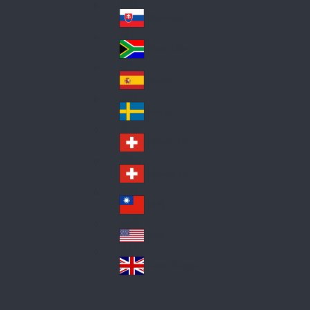
Pol
ay
nd
an
Slovensko
Slo
d
va
South Africa
So
kia
uth
España
Sp
Af
ain
ric
Sverige
Sw
a
ed
Schweiz DE
Sw
en
itz
Schweiz FR
Sw
erl
itz
an
台灣
Tai
erl
d
wa
an
USA
US
n
d
A
United Kingdom
Un
ite