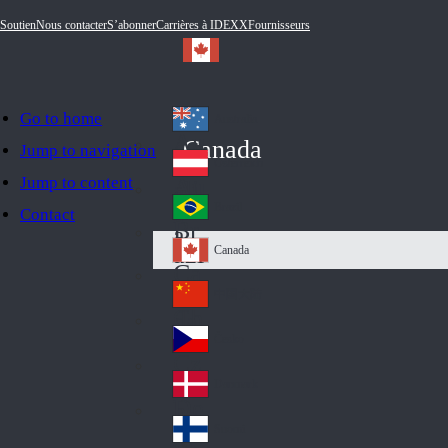
Soutien
Nous contacter
S’abonner
Carrières à IDEXX
Fournisseurs
Go to home
Australia
Au
Canada
Jump to navigation
str
Österreich
Jump to content
Au
ali
stri
a
Brazil
Contact
Br
a
azi
Canada
Ca
l
na
中国大陆
Ch
da
ina
Česko
Cz
ec
Danmark
De
h
nm
Suomi