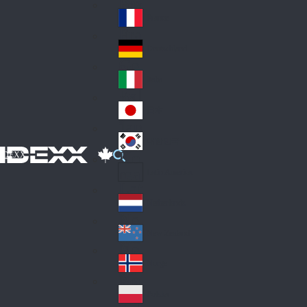
Fin
ark
lan
France
Fra
d
nc
Deutschland
Ge
e
rm
Italia
Ital
an
y
y
日本
Jap
an
대한민국
Ko
IDEXX
rea
Latin America
Lat
in
Netherlands
Ne
A
the
me
New Zealand
Ne
rla
ric
w
Norge
nd
a
No
Ze
s
rw
ala
Polska