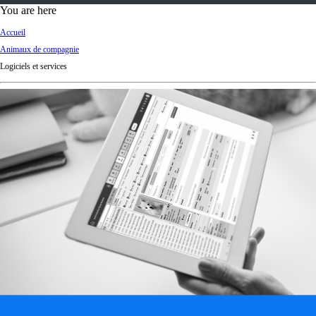
d
You are here
Ki
Accueil
ng
Animaux de compagnie
do
Logiciels et services
m