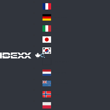
Fin
ark
lan
France
Fra
d
nc
Deutschland
Ge
e
rm
Italia
Ital
an
y
y
日本
Jap
an
대한민국
Ko
IDEXX
rea
Latin America
Lat
in
Netherlands
Ne
A
the
me
New Zealand
Ne
rla
ric
w
Norge
nd
a
No
Ze
s
rw
ala
Polska