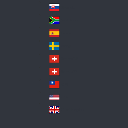
Pol
ay
nd
an
Slovensko
Slo
d
va
South Africa
So
kia
uth
España
Sp
Af
ain
ric
Sverige
Sw
a
ed
Schweiz DE
Sw
en
itz
Schweiz FR
Sw
erl
itz
an
台灣
Tai
erl
d
wa
an
USA
US
n
d
A
United Kingdom
Un
ite