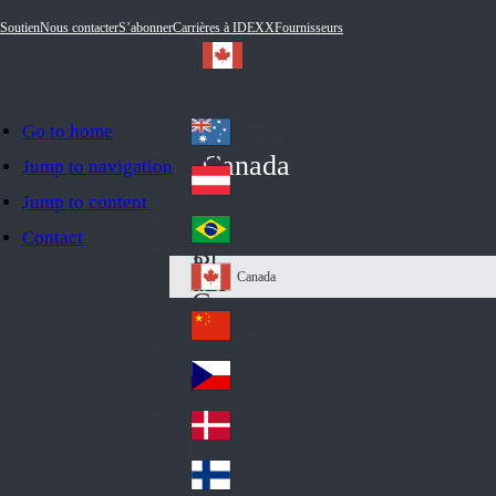
Soutien
Nous contacter
S’abonner
Carrières à IDEXX
Fournisseurs
Go to home
Australia
Au
Canada
Jump to navigation
str
Österreich
Jump to content
Au
ali
stri
a
Brazil
Contact
Br
a
azi
Canada
Ca
l
na
中国大陆
Ch
da
ina
Česko
Cz
ec
Danmark
De
h
nm
Suomi