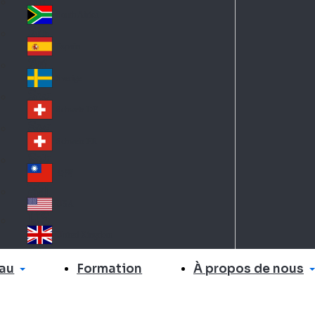
Slo
d
va
South Africa
So
kia
uth
España
Sp
Af
ain
ric
Sverige
Sw
a
ed
Schweiz DE
Sw
en
itz
Schweiz FR
Sw
erl
itz
an
台灣
Tai
erl
d
wa
an
USA
US
n
d
A
United Kingdom
Un
ite
au
À propos de nous
Formation
d
Ki