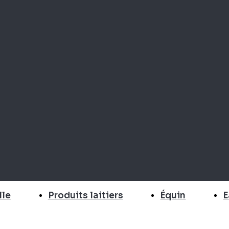
E
lle
Produits laitiers
Équin