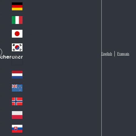
Fra
d
nc
Deutschland
Ge
e
rm
Italia
Ital
an
y
y
日本
Jap
an
대한민국
Ko
English
Français
chercher
rea
Latin America
Lat
in
Netherlands
Ne
A
the
me
New Zealand
Ne
rla
ric
w
Norge
nd
a
No
Ze
s
rw
ala
Polska
Pol
ay
nd
an
Slovensko