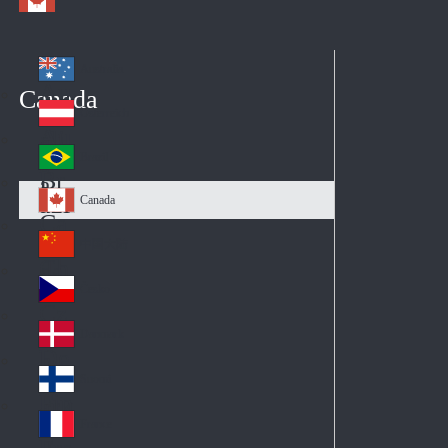
Australia
Au
Canada
str
Österreich
Au
ali
stri
a
Brazil
Br
a
azi
Canada
Ca
l
na
中国大陆
Ch
da
ina
Česko
Cz
ec
Danmark
De
h
nm
Suomi
Fin
ark
lan
France