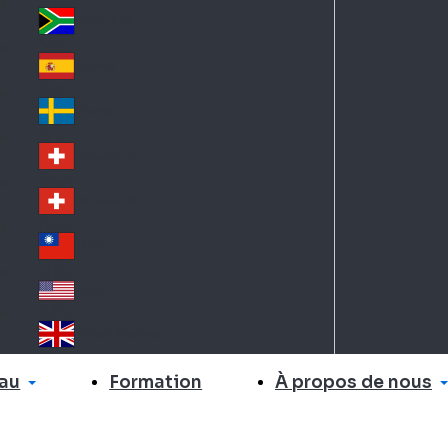
Slo
d
va
South Africa
So
kia
uth
España
Sp
Af
ain
ric
Sverige
Sw
a
ed
Schweiz DE
Sw
en
itz
Schweiz FR
Sw
erl
itz
an
台灣
Tai
erl
d
wa
an
USA
US
n
d
A
United Kingdom
Un
ite
au
À propos de nous
Formation
d
Ki