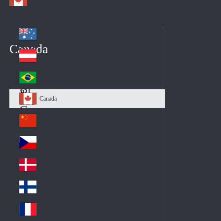
Australia
Au
Canada
str
Österreich
Au
ali
stri
a
Brazil
Br
a
azi
Canada
Ca
l
na
中国大陆
Ch
da
ina
Česko
Cz
ec
Danmark
De
h
nm
Suomi
Fin
ark
lan
France