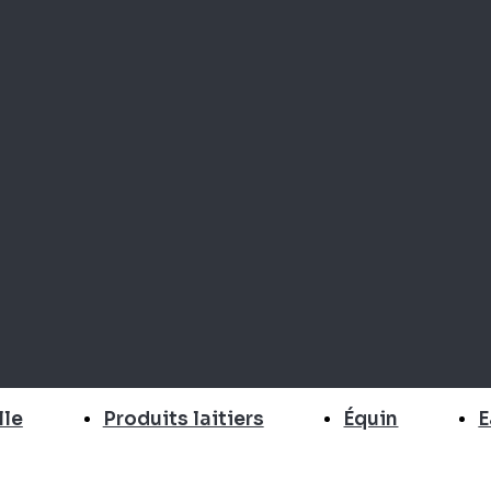
E
lle
Produits laitiers
Équin