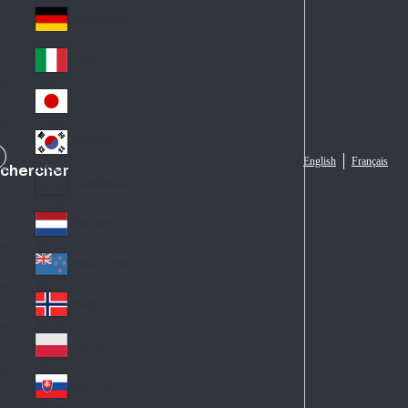
Fra
d
nc
Deutschland
Ge
e
rm
Italia
Ital
an
y
y
日本
Jap
an
대한민국
Ko
English
Français
chercher
rea
Latin America
Lat
in
Netherlands
Ne
A
the
me
New Zealand
Ne
rla
ric
w
Norge
nd
a
No
Ze
s
rw
ala
Polska
Pol
ay
nd
an
Slovensko