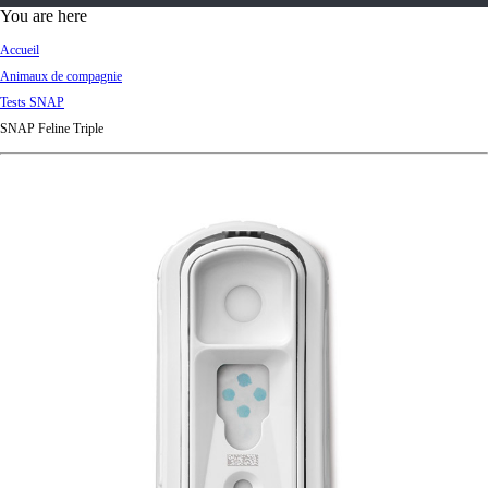
d
You are here
Ki
Accueil
ng
Animaux de compagnie
do
Tests SNAP
m
SNAP Feline Triple