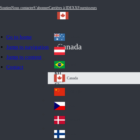
Soutien
Nous contacter
S’abonner
Carrières à IDEXX
Fournisseurs
Go to home
Australia
Au
Canada
Jump to navigation
str
Österreich
Jump to content
Au
ali
stri
a
Brazil
Contact
Br
a
azi
Canada
Ca
l
na
中国大陆
Ch
da
ina
Česko
Cz
ec
Danmark
De
h
nm
Suomi