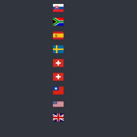
Pol
ay
nd
an
Slovensko
Slo
d
va
South Africa
So
kia
uth
España
Sp
Af
ain
ric
Sverige
Sw
a
ed
Schweiz DE
Sw
en
itz
Schweiz FR
Sw
erl
itz
an
台灣
Tai
erl
d
wa
an
USA
US
n
d
A
United Kingdom
Un
ite