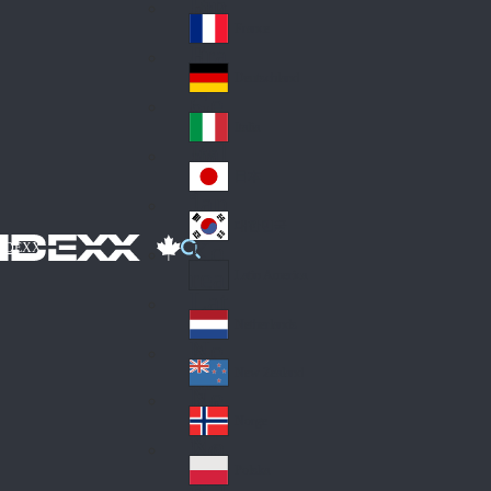
Fin
ark
lan
France
Fra
d
nc
Deutschland
Ge
e
rm
Italia
Ital
an
y
y
日本
Jap
an
대한민국
Ko
IDEXX
rea
Latin America
Lat
in
Netherlands
Ne
A
the
me
New Zealand
Ne
rla
ric
w
Norge
nd
a
No
Ze
s
rw
ala
Polska