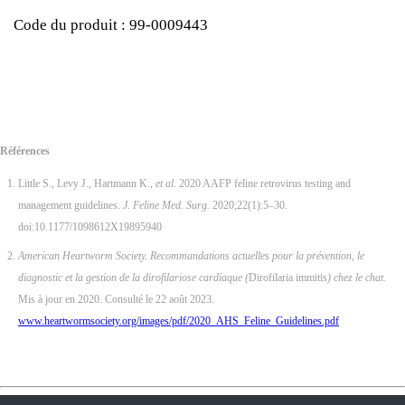
Code du produit : 99-0009443
Références
Little S., Levy J., Hartmann K.,
et al
. 2020 AAFP feline retrovirus testing and
management guidelines.
J. Feline Med. Surg.
2020;22(1):5–30.
doi:10.1177/1098612X19895940
American Heartworm Society. Recommandations actuelles pour la prévention, le
diagnostic et la gestion de la dirofilariose cardiaque (
Dirofilaria immitis
) chez le chat.
Mis à jour en 2020. Consulté le 22 août 2023.
www.heartwormsociety.org/images/pdf/2020_AHS_Feline_Guidelines.pdf