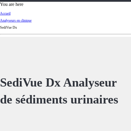
d
You are here
Ki
Accueil
ng
Analyseurs en clinique
do
SediVue Dx
m
SediVue Dx Analyseur
de sédiments urinaires