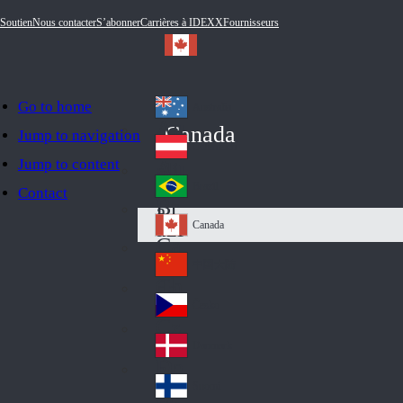
Soutien
Nous contacter
S’abonner
Carrières à IDEXX
Fournisseurs
Go to home
Australia
Au
Canada
Jump to navigation
str
Österreich
Jump to content
Au
ali
stri
a
Brazil
Contact
Br
a
azi
Canada
Ca
l
na
中国大陆
Ch
da
ina
Česko
Cz
ec
Danmark
De
h
nm
Suomi