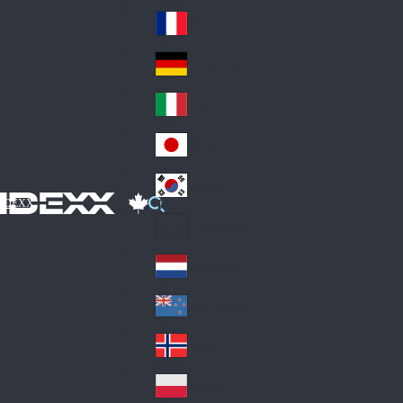
Fin
ark
lan
France
Fra
d
nc
Deutschland
Ge
e
rm
Italia
Ital
an
y
y
日本
Jap
an
대한민국
Ko
IDEXX
rea
Latin America
Lat
in
Netherlands
Ne
A
the
me
New Zealand
Ne
rla
ric
w
Norge
nd
a
No
Ze
s
rw
ala
Polska