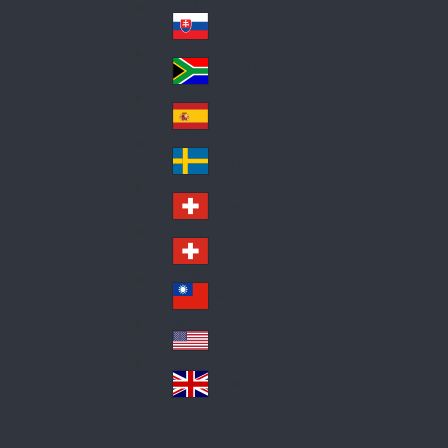
Pol
ay
nd
an
Slovensko
Slo
d
va
South Africa
So
kia
uth
España
Sp
Af
ain
ric
Sverige
Sw
a
ed
Schweiz DE
Sw
en
itz
Schweiz FR
Sw
erl
itz
an
台灣
Tai
erl
d
wa
an
USA
US
n
d
A
United Kingdom
Un
ite