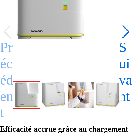
Pr
S
éc
ui
éd
va
en
nt
t
Efficacité accrue grâce au chargement