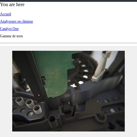
d
You are here
Ki
Accueil
ng
Analyseurs en clinique
do
Catalyst One
m
Gamme de tests