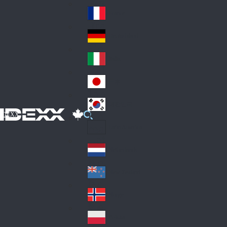
Fin
ark
lan
France
Fra
d
nc
Deutschland
Ge
e
rm
Italia
Ital
an
y
y
日本
Jap
an
대한민국
Ko
IDEXX
rea
Latin America
Lat
in
Netherlands
Ne
A
the
me
New Zealand
Ne
rla
ric
w
Norge
nd
a
No
Ze
s
rw
ala
Polska