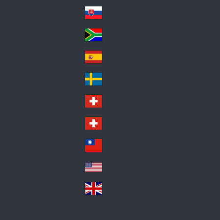
Pol
ay
nd
an
Slovensko
Slo
d
va
South Africa
So
kia
uth
España
Sp
Af
ain
ric
Sverige
Sw
a
ed
Schweiz DE
Sw
en
itz
Schweiz FR
Sw
erl
itz
an
台灣
Tai
erl
d
wa
an
USA
US
n
d
A
United Kingdom
Un
ite