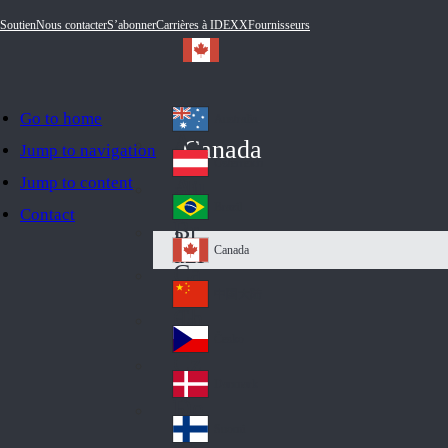
Soutien
Nous contacter
S’abonner
Carrières à IDEXX
Fournisseurs
Go to home
Australia
Au
Canada
Jump to navigation
str
Österreich
Jump to content
Au
ali
stri
a
Brazil
Contact
Br
a
azi
Canada
Ca
l
na
中国大陆
Ch
da
ina
Česko
Cz
ec
Danmark
De
h
nm
Suomi