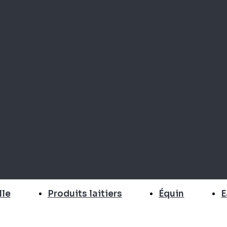
E
lle
Produits laitiers
Équin