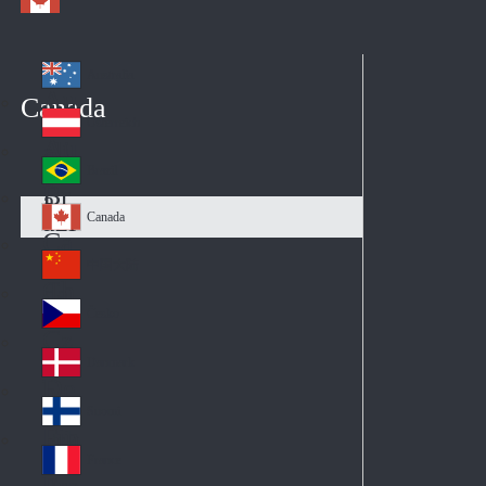
Australia
Au
Canada
str
Österreich
Au
ali
stri
a
Brazil
Br
a
azi
Canada
Ca
l
na
中国大陆
Ch
da
ina
Česko
Cz
ec
Danmark
De
h
nm
Suomi
Fin
ark
lan
France