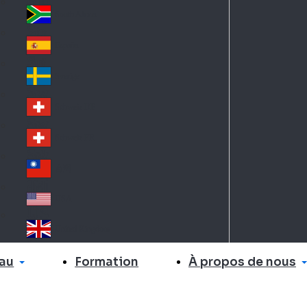
Slo
d
va
South Africa
So
kia
uth
España
Sp
Af
ain
ric
Sverige
Sw
a
ed
Schweiz DE
Sw
en
itz
Schweiz FR
Sw
erl
itz
an
台灣
Tai
erl
d
wa
an
USA
US
n
d
A
United Kingdom
Un
ite
au
À propos de nous
Formation
d
Ki