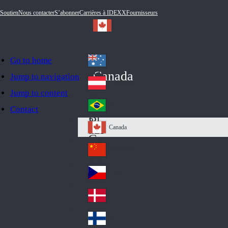
Soutien
Nous contacter
S’abonner
Carrières à IDEXX
Fournisseurs
Go to home
Australia
Au
Canada
Jump to navigation
str
Österreich
Jump to content
Au
ali
stri
a
Brazil
Contact
Br
a
azi
Canada
Ca
l
na
中国大陆
Ch
da
ina
Česko
Cz
ec
Danmark
De
h
nm
Suomi