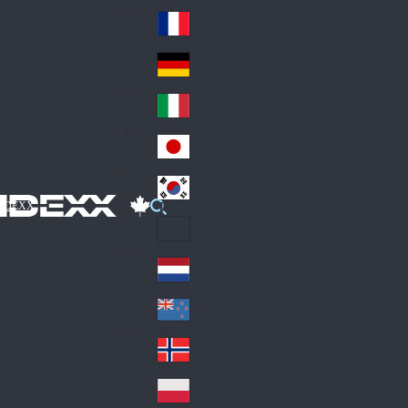
Fin
ark
lan
France
Fra
d
nc
Deutschland
Ge
e
rm
Italia
Ital
an
y
y
日本
Jap
an
대한민국
Ko
IDEXX
rea
Latin America
Lat
in
Netherlands
Ne
A
the
me
New Zealand
Ne
rla
ric
w
Norge
nd
a
No
Ze
s
rw
ala
Polska