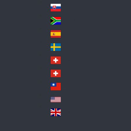
Pol
ay
nd
an
Slovensko
Slo
d
va
South Africa
So
kia
uth
España
Sp
Af
ain
ric
Sverige
Sw
a
ed
Schweiz DE
Sw
en
itz
Schweiz FR
Sw
erl
itz
an
台灣
Tai
erl
d
wa
an
USA
US
n
d
A
United Kingdom
Un
ite