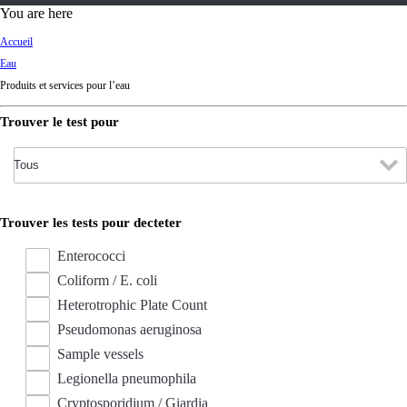
d
You are here
Ki
Accueil
ng
Eau
do
Produits et services pour l’eau
m
Trouver le test pour
Trouver les tests pour decteter
Enterococci
Coliform / E. coli
Heterotrophic Plate Count
Pseudomonas aeruginosa
Sample vessels
Legionella pneumophila
Cryptosporidium / Giardia