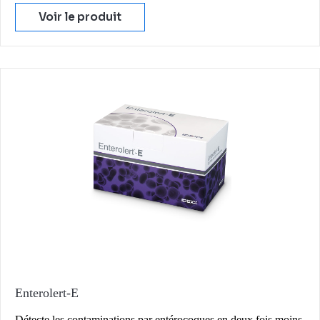
Voir le produit
Enterolert-E
Détecte les contaminations par entérocoques en deux fois moins