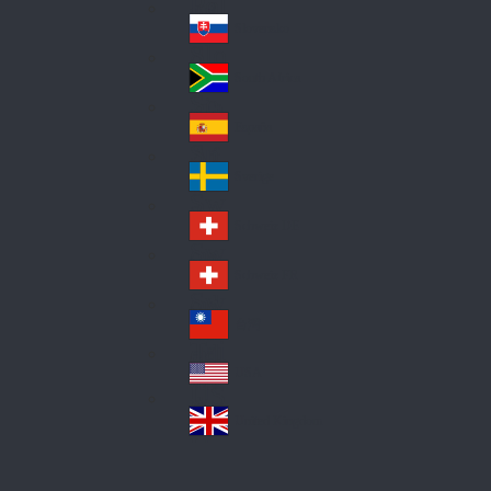
Pol
ay
nd
an
Slovensko
Slo
d
va
South Africa
So
kia
uth
España
Sp
Af
ain
ric
Sverige
Sw
a
ed
Schweiz DE
Sw
en
itz
Schweiz FR
Sw
erl
itz
an
台灣
Tai
erl
d
wa
an
USA
US
n
d
A
United Kingdom
Un
ite