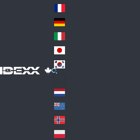
Fin
ark
lan
France
Fra
d
nc
Deutschland
Ge
e
rm
Italia
Ital
an
y
y
日本
Jap
an
대한민국
Ko
IDEXX
rea
Latin America
Lat
in
Netherlands
Ne
A
the
me
New Zealand
Ne
rla
ric
w
Norge
nd
a
No
Ze
s
rw
ala
Polska