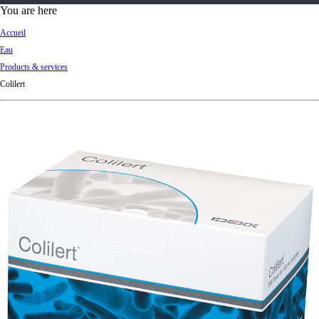
d
You are here
Ki
Accueil
ng
Eau
do
Products & services
m
Colilert