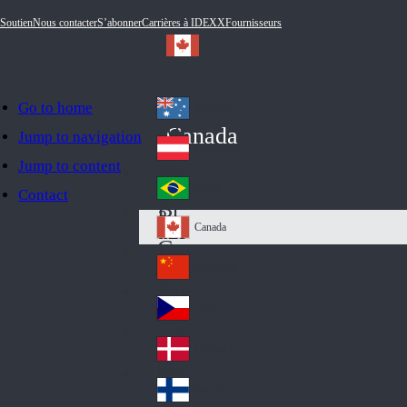
Soutien
Nous contacter
S’abonner
Carrières à IDEXX
Fournisseurs
Go to home
Australia
Au
Canada
Jump to navigation
str
Österreich
Jump to content
Au
ali
stri
a
Brazil
Contact
Br
a
azi
Canada
Ca
l
na
中国大陆
Ch
da
ina
Česko
Cz
ec
Danmark
De
h
nm
Suomi