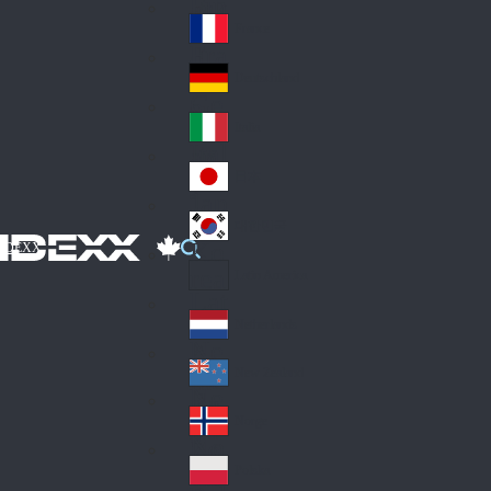
Fin
ark
lan
France
Fra
d
nc
Deutschland
Ge
e
rm
Italia
Ital
an
y
y
日本
Jap
an
대한민국
Ko
IDEXX
rea
Latin America
Lat
in
Netherlands
Ne
A
the
me
New Zealand
Ne
rla
ric
w
Norge
nd
a
No
Ze
s
rw
ala
Polska