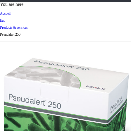
d
You are here
Ki
Accueil
ng
Eau
do
Products & services
m
Pseudalert 250