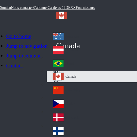
Soutien
Nous contacter
S’abonner
Carrières à IDEXX
Fournisseurs
Go to home
Australia
Au
Canada
Jump to navigation
str
Österreich
Jump to content
Au
ali
stri
a
Brazil
Contact
Br
a
azi
Canada
Ca
l
na
中国大陆
Ch
da
ina
Česko
Cz
ec
Danmark
De
h
nm
Suomi