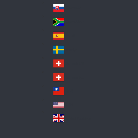
Pol
ay
nd
an
Slovensko
Slo
d
va
South Africa
So
kia
uth
España
Sp
Af
ain
ric
Sverige
Sw
a
ed
Schweiz DE
Sw
en
itz
Schweiz FR
Sw
erl
itz
an
台灣
Tai
erl
d
wa
an
USA
US
n
d
A
United Kingdom
Un
ite