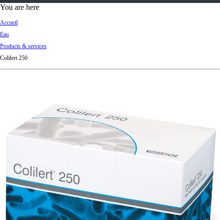
d
You are here
Ki
Accueil
ng
Eau
do
Products & services
m
Colilert 250