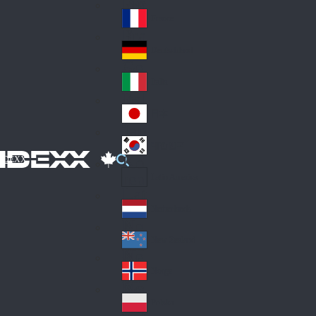
Fin
ark
lan
France
Fra
d
nc
Deutschland
Ge
e
rm
Italia
Ital
an
y
y
日本
Jap
an
대한민국
Ko
IDEXX
rea
Latin America
Lat
in
Netherlands
Ne
A
the
me
New Zealand
Ne
rla
ric
w
Norge
nd
a
No
Ze
s
rw
ala
Polska