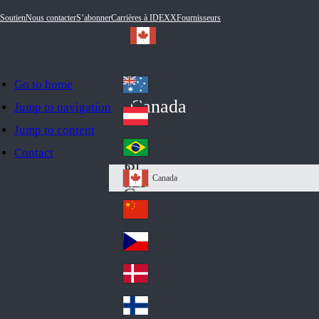
Soutien
Nous contacter
S’abonner
Carrières à IDEXX
Fournisseurs
Go to home
Australia
Au
Canada
Jump to navigation
str
Österreich
Jump to content
Au
ali
stri
a
Brazil
Contact
Br
a
azi
Canada
Ca
l
na
中国大陆
Ch
da
ina
Česko
Cz
ec
Danmark
De
h
nm
Suomi