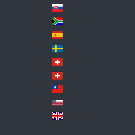
Pol
ay
nd
an
Slovensko
Slo
d
va
South Africa
So
kia
uth
España
Sp
Af
ain
ric
Sverige
Sw
a
ed
Schweiz DE
Sw
en
itz
Schweiz FR
Sw
erl
itz
an
台灣
Tai
erl
d
wa
an
USA
US
n
d
A
United Kingdom
Un
ite