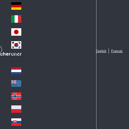
Fra
d
nc
Deutschland
Ge
e
rm
Italia
Ital
an
y
y
日本
Jap
an
대한민국
Ko
English
Français
chercher
rea
Latin America
Lat
in
Netherlands
Ne
A
the
me
New Zealand
Ne
rla
ric
w
Norge
nd
a
No
Ze
s
rw
ala
Polska
Pol
ay
nd
an
Slovensko