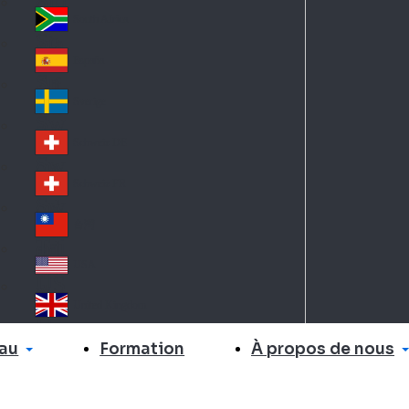
Slo
d
va
South Africa
So
kia
uth
España
Sp
Af
ain
ric
Sverige
Sw
a
ed
Schweiz DE
Sw
en
itz
Schweiz FR
Sw
erl
itz
an
台灣
Tai
erl
d
wa
an
USA
US
n
d
A
United Kingdom
Un
ite
au
À propos de nous
Formation
d
Ki