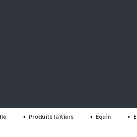
E
lle
Produits laitiers
Équin