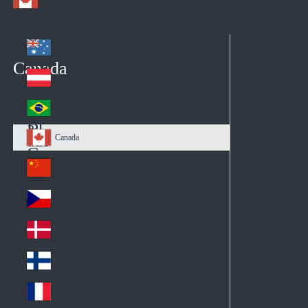
Australia
Au
Canada
str
Österreich
Au
ali
stri
a
Brazil
Br
a
azi
Canada
Ca
l
na
中国大陆
Ch
da
ina
Česko
Cz
ec
Danmark
De
h
nm
Suomi
Fin
ark
lan
France