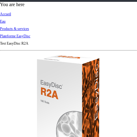
d
You are here
Ki
Accueil
ng
Eau
do
Products & services
m
Plateforme EasyDisc
Test EasyDisc R2A