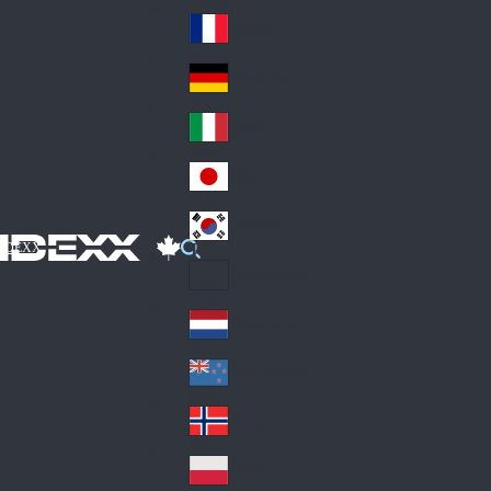
Fin
ark
lan
France
Fra
d
nc
Deutschland
Ge
e
rm
Italia
Ital
an
y
y
日本
Jap
an
대한민국
Ko
IDEXX
rea
Latin America
Lat
in
Netherlands
Ne
A
the
me
New Zealand
Ne
rla
ric
w
Norge
nd
a
No
Ze
s
rw
ala
Polska