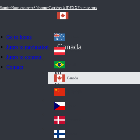
Soutien
Nous contacter
S’abonner
Carrières à IDEXX
Fournisseurs
Go to home
Australia
Au
Canada
Jump to navigation
str
Österreich
Jump to content
Au
ali
stri
a
Brazil
Contact
Br
a
azi
Canada
Ca
l
na
中国大陆
Ch
da
ina
Česko
Cz
ec
Danmark
De
h
nm
Suomi