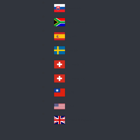
Pol
ay
nd
an
Slovensko
Slo
d
va
South Africa
So
kia
uth
España
Sp
Af
ain
ric
Sverige
Sw
a
ed
Schweiz DE
Sw
en
itz
Schweiz FR
Sw
erl
itz
an
台灣
Tai
erl
d
wa
an
USA
US
n
d
A
United Kingdom
Un
ite