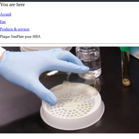
d
You are here
Ki
Accueil
ng
Eau
do
Products & services
m
Plaque SimPlate pour HBA