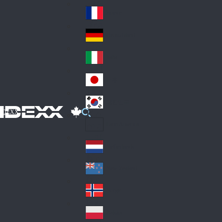
Fin
ark
lan
France
Fra
d
nc
Deutschland
Ge
e
rm
Italia
Ital
an
y
y
日本
Jap
an
대한민국
Ko
IDEXX
rea
Latin America
Lat
in
Netherlands
Ne
A
the
me
New Zealand
Ne
rla
ric
w
Norge
nd
a
No
Ze
s
rw
ala
Polska