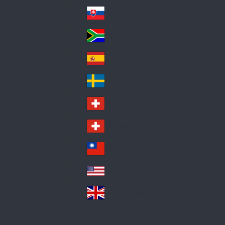
Pol
ay
nd
an
Slovensko
Slo
d
va
South Africa
So
kia
uth
España
Sp
Af
ain
ric
Sverige
Sw
a
ed
Schweiz DE
Sw
en
itz
Schweiz FR
Sw
erl
itz
an
台灣
Tai
erl
d
wa
an
USA
US
n
d
A
United Kingdom
Un
ite