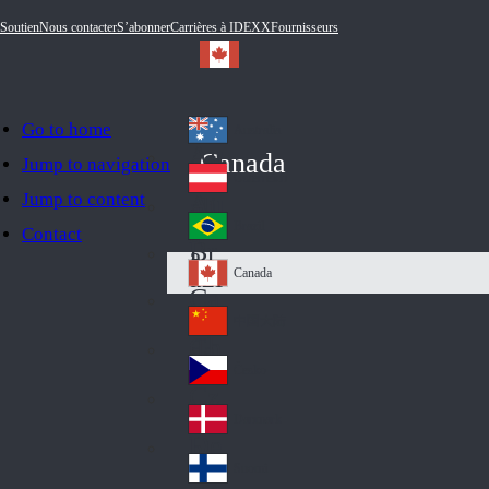
Soutien
Nous contacter
S’abonner
Carrières à IDEXX
Fournisseurs
Go to home
Australia
Au
Canada
Jump to navigation
str
Österreich
Jump to content
Au
ali
stri
a
Brazil
Contact
Br
a
azi
Canada
Ca
l
na
中国大陆
Ch
da
ina
Česko
Cz
ec
Danmark
De
h
nm
Suomi