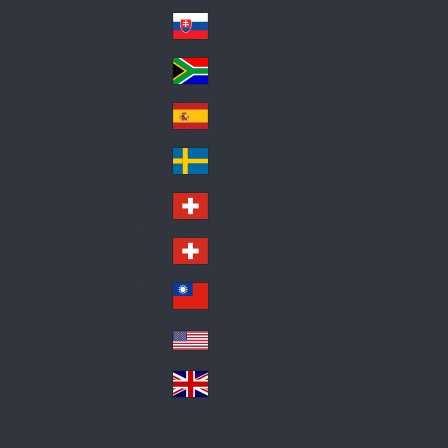
Pol
ay
nd
an
Slovensko
Slo
d
va
South Africa
So
kia
uth
España
Sp
Af
ain
ric
Sverige
Sw
a
ed
Schweiz DE
Sw
en
itz
Schweiz FR
Sw
erl
itz
an
台灣
Tai
erl
d
wa
an
USA
US
n
d
A
United Kingdom
Un
ite