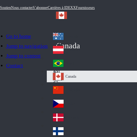
Soutien
Nous contacter
S’abonner
Carrières à IDEXX
Fournisseurs
Go to home
Australia
Au
Canada
Jump to navigation
str
Österreich
Jump to content
Au
ali
stri
a
Brazil
Contact
Br
a
azi
Canada
Ca
l
na
中国大陆
Ch
da
ina
Česko
Cz
ec
Danmark
De
h
nm
Suomi