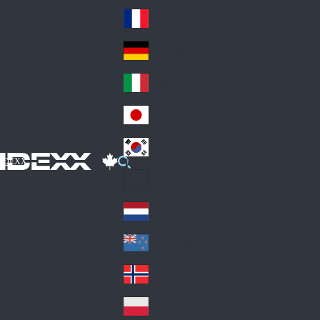
Fin
ark
lan
France
Fra
d
nc
Deutschland
Ge
e
rm
Italia
Ital
an
y
y
日本
Jap
an
대한민국
Ko
IDEXX
rea
Latin America
Lat
in
Netherlands
Ne
A
the
me
New Zealand
Ne
rla
ric
w
Norge
nd
a
No
Ze
s
rw
ala
Polska