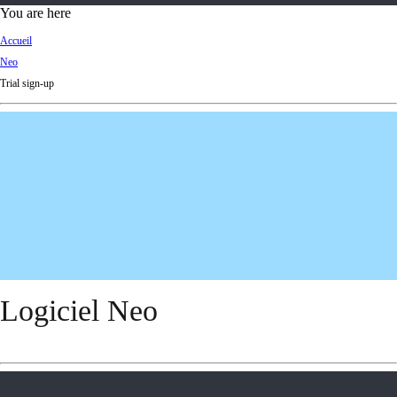
d
You are here
Ki
Accueil
ng
Neo
do
Trial sign-up
m
Logiciel Neo