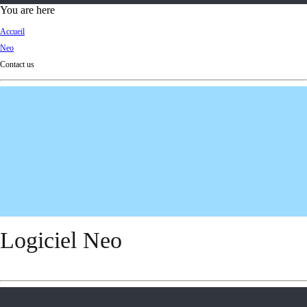
d
You are here
Ki
Accueil
ng
Neo
do
Contact us
m
Logiciel Neo