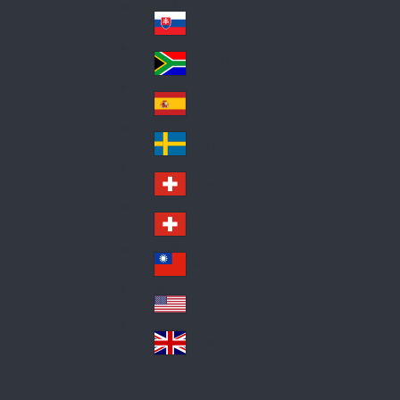
Pol
ay
nd
an
Slovensko
Slo
d
va
South Africa
So
kia
uth
España
Sp
Af
ain
ric
Sverige
Sw
a
ed
Schweiz DE
Sw
en
itz
Schweiz FR
Sw
erl
itz
an
台灣
Tai
erl
d
wa
an
USA
US
n
d
A
United Kingdom
Un
ite