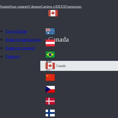
Soutien
Nous contacter
S’abonner
Carrières à IDEXX
Fournisseurs
Go to home
Australia
Au
Canada
Jump to navigation
str
Österreich
Jump to content
Au
ali
stri
a
Brazil
Contact
Br
a
azi
Canada
Ca
l
na
中国大陆
Ch
da
ina
Česko
Cz
ec
Danmark
De
h
nm
Suomi