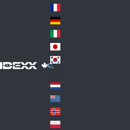
Fin
ark
lan
France
Fra
d
nc
Deutschland
Ge
e
rm
Italia
Ital
an
y
y
日本
Jap
an
대한민국
Ko
IDEXX
rea
Latin America
Lat
in
Netherlands
Ne
A
the
me
New Zealand
Ne
rla
ric
w
Norge
nd
a
No
Ze
s
rw
ala
Polska