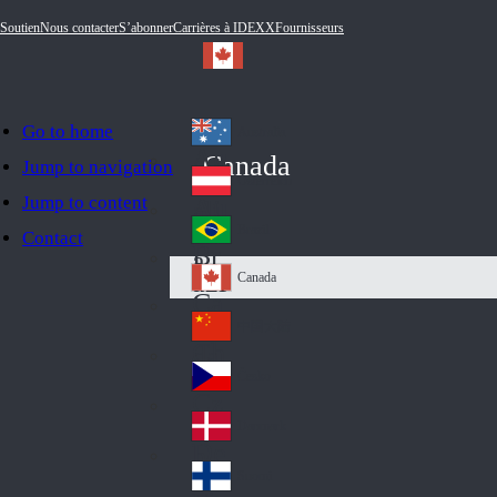
Soutien
Nous contacter
S’abonner
Carrières à IDEXX
Fournisseurs
Go to home
Australia
Au
Canada
Jump to navigation
str
Österreich
Jump to content
Au
ali
stri
a
Brazil
Contact
Br
a
azi
Canada
Ca
l
na
中国大陆
Ch
da
ina
Česko
Cz
ec
Danmark
De
h
nm
Suomi