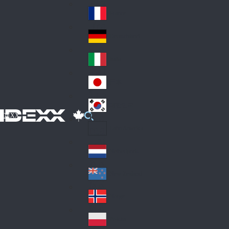
Fin
ark
lan
France
Fra
d
nc
Deutschland
Ge
e
rm
Italia
Ital
an
y
y
日本
Jap
an
대한민국
Ko
IDEXX
rea
Latin America
Lat
in
Netherlands
Ne
A
the
me
New Zealand
Ne
rla
ric
w
Norge
nd
a
No
Ze
s
rw
ala
Polska