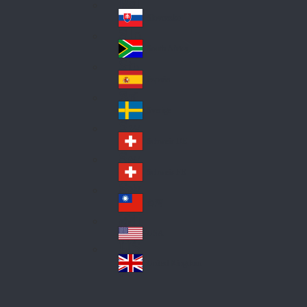
Pol
ay
nd
an
Slovensko
Slo
d
va
South Africa
So
kia
uth
España
Sp
Af
ain
ric
Sverige
Sw
a
ed
Schweiz DE
Sw
en
itz
Schweiz FR
Sw
erl
itz
an
台灣
Tai
erl
d
wa
an
USA
US
n
d
A
United Kingdom
Un
ite