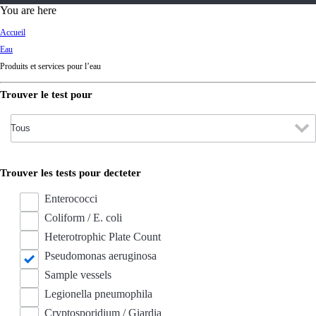
d
You are here
Ki
Accueil
ng
Eau
do
Produits et services pour l’eau
m
Trouver le test pour
Trouver les tests pour decteter
Enterococci
Coliform / E. coli
Heterotrophic Plate Count
Pseudomonas aeruginosa
Sample vessels
Legionella pneumophila
Cryptosporidium / Giardia