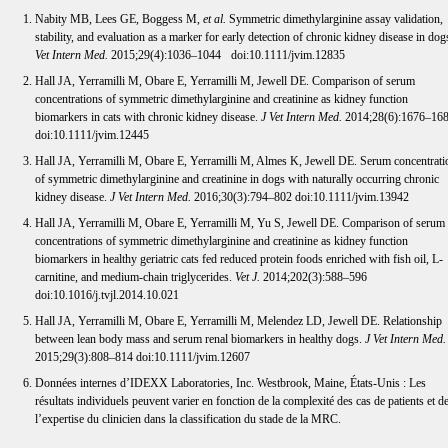
Nabity MB, Lees GE, Boggess M,
et al.
Symmetric dimethylarginine assay validation,
stability, and evaluation as a marker for early detection of chronic kidney disease in dog
Vet Intern Med
.
2015;29(4):1036–1044 doi:10.1111/jvim.12835
Hall JA, Yerramilli M, Obare E, Yerramilli M, Jewell DE. Comparison of serum
concentrations of symmetric dimethylarginine and creatinine as kidney function
biomarkers in cats with chronic kidney disease.
J Vet Intern Med
.
2014;28(6):1676–16
doi:10.1111/jvim.12445
Hall JA, Yerramilli M, Obare E, Yerramilli M, Almes K, Jewell DE. Serum concentrati
of symmetric dimethylarginine and creatinine in dogs with naturally occurring chronic
kidney disease.
J Vet Intern Med
.
2016;30(3):794–802 doi:10.1111/jvim.13942
Hall JA, Yerramilli M, Obare E, Yerramilli M, Yu S, Jewell DE. Comparison of serum
concentrations of symmetric dimethylarginine and creatinine as kidney function
biomarkers in healthy geriatric cats fed reduced protein foods enriched with fish oil, L-
carnitine, and medium-chain triglycerides.
Vet J
.
2014;202(3):588–596
doi:10.1016/j.tvjl.2014.10.021
Hall JA, Yerramilli M, Obare E, Yerramilli M, Melendez LD, Jewell DE. Relationship
between lean body mass and serum renal biomarkers in healthy dogs.
J Vet Intern Med
.
2015;29(3):808–814 doi:10.1111/jvim.12607
Données internes d’IDEXX Laboratories, Inc. Westbrook, Maine, États-Unis : Les
résultats individuels peuvent varier en fonction de la complexité des cas de patients et d
l’expertise du clinicien dans la classification du stade de la MRC.