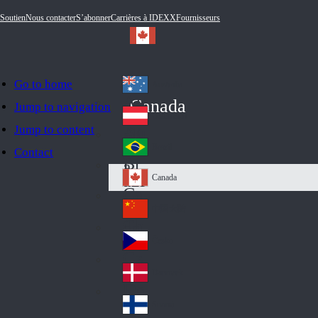
Soutien
Nous contacter
S’abonner
Carrières à IDEXX
Fournisseurs
Go to home
Australia
Au
Canada
Jump to navigation
str
Österreich
Jump to content
Au
ali
stri
a
Brazil
Contact
Br
a
azi
Canada
Ca
l
na
中国大陆
Ch
da
ina
Česko
Cz
ec
Danmark
De
h
nm
Suomi