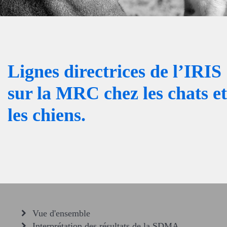
Lignes directrices de l’IRIS
sur la MRC chez les chats et
les chiens.
Vue d'ensemble
Interprétation des résultats de la SDMA