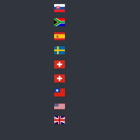
Pol
ay
nd
an
Slovensko
Slo
d
va
South Africa
So
kia
uth
España
Sp
Af
ain
ric
Sverige
Sw
a
ed
Schweiz DE
Sw
en
itz
Schweiz FR
Sw
erl
itz
an
台灣
Tai
erl
d
wa
an
USA
US
n
d
A
United Kingdom
Un
ite