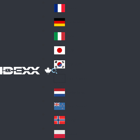
Fin
ark
lan
France
Fra
d
nc
Deutschland
Ge
e
rm
Italia
Ital
an
y
y
日本
Jap
an
대한민국
Ko
IDEXX
rea
Latin America
Lat
in
Netherlands
Ne
A
the
me
New Zealand
Ne
rla
ric
w
Norge
nd
a
No
Ze
s
rw
ala
Polska