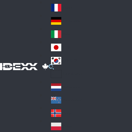
Fin
ark
lan
France
Fra
d
nc
Deutschland
Ge
e
rm
Italia
Ital
an
y
y
日本
Jap
an
대한민국
Ko
IDEXX
rea
Latin America
Lat
in
Netherlands
Ne
A
the
me
New Zealand
Ne
rla
ric
w
Norge
nd
a
No
Ze
s
rw
ala
Polska