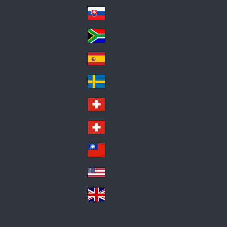
Pol
ay
nd
an
Slovensko
Slo
d
va
South Africa
So
kia
uth
España
Sp
Af
ain
ric
Sverige
Sw
a
ed
Schweiz DE
Sw
en
itz
Schweiz FR
Sw
erl
itz
an
台灣
Tai
erl
d
wa
an
USA
US
n
d
A
United Kingdom
Un
ite