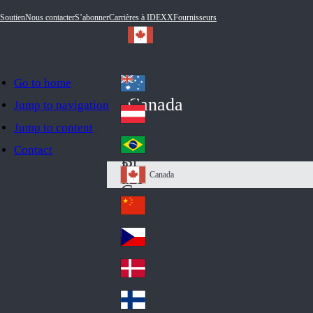
Soutien
Nous contacter
S’abonner
Carrières à IDEXX
Fournisseurs
Go to home
Australia
Au
Canada
Jump to navigation
str
Österreich
Jump to content
Au
ali
stri
a
Brazil
Contact
Br
a
azi
Canada
Ca
l
na
中国大陆
Ch
da
ina
Česko
Cz
ec
Danmark
De
h
nm
Suomi