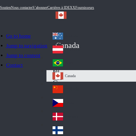
Soutien
Nous contacter
S’abonner
Carrières à IDEXX
Fournisseurs
Go to home
Australia
Au
Canada
Jump to navigation
str
Österreich
Jump to content
Au
ali
stri
a
Brazil
Contact
Br
a
azi
Canada
Ca
l
na
中国大陆
Ch
da
ina
Česko
Cz
ec
Danmark
De
h
nm
Suomi