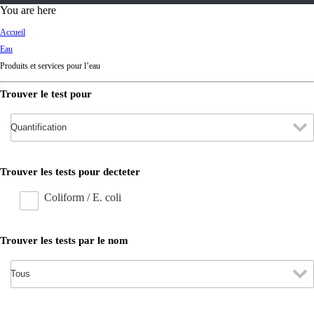
d
You are here
Ki
Accueil
ng
Eau
do
Produits et services pour l’eau
m
Trouver le test pour
Trouver les tests pour decteter
Coliform / E. coli
Trouver les tests par le nom