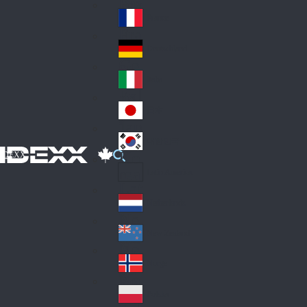
Fin
ark
lan
France
Fra
d
nc
Deutschland
Ge
e
rm
Italia
Ital
an
y
y
日本
Jap
an
대한민국
Ko
IDEXX
rea
Latin America
Lat
in
Netherlands
Ne
A
the
me
New Zealand
Ne
rla
ric
w
Norge
nd
a
No
Ze
s
rw
ala
Polska