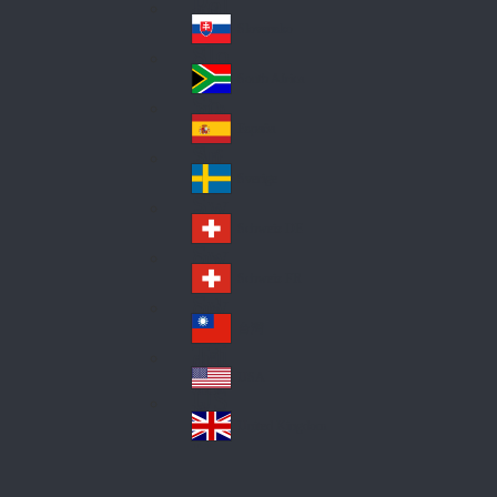
Pol
ay
nd
an
Slovensko
Slo
d
va
South Africa
So
kia
uth
España
Sp
Af
ain
ric
Sverige
Sw
a
ed
Schweiz DE
Sw
en
itz
Schweiz FR
Sw
erl
itz
an
台灣
Tai
erl
d
wa
an
USA
US
n
d
A
United Kingdom
Un
ite