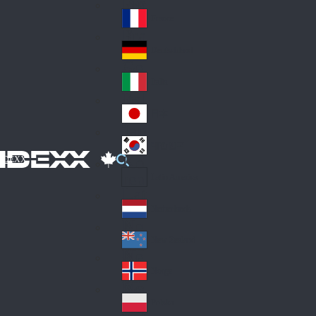
Fin
ark
lan
France
Fra
d
nc
Deutschland
Ge
e
rm
Italia
Ital
an
y
y
日本
Jap
an
대한민국
Ko
IDEXX
rea
Latin America
Lat
in
Netherlands
Ne
A
the
me
New Zealand
Ne
rla
ric
w
Norge
nd
a
No
Ze
s
rw
ala
Polska