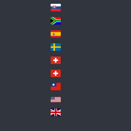
Pol
ay
nd
an
Slovensko
Slo
d
va
South Africa
So
kia
uth
España
Sp
Af
ain
ric
Sverige
Sw
a
ed
Schweiz DE
Sw
en
itz
Schweiz FR
Sw
erl
itz
an
台灣
Tai
erl
d
wa
an
USA
US
n
d
A
United Kingdom
Un
ite