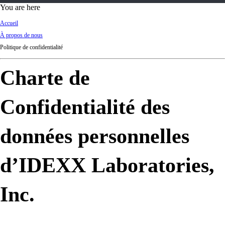
d
You are here
Ki
Accueil
ng
À propos de nous
do
Politique de confidentialité
m
Charte de
Confidentialité des
données personnelles
d’IDEXX Laboratories,
Inc.