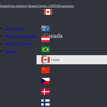
Soutien
Nous contacter
S’abonner
Carrières à IDEXX
Fournisseurs
Go to home
Australia
Au
Canada
Jump to navigation
str
Österreich
Jump to content
Au
ali
stri
a
Brazil
Contact
Br
a
azi
Canada
Ca
l
na
中国大陆
Ch
da
ina
Česko
Cz
ec
Danmark
De
h
nm
Suomi