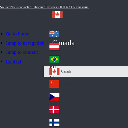
Soutien
Nous contacter
S’abonner
Carrières à IDEXX
Fournisseurs
Go to home
Australia
Au
Canada
Jump to navigation
str
Österreich
Jump to content
Au
ali
stri
a
Brazil
Contact
Br
a
azi
Canada
Ca
l
na
中国大陆
Ch
da
ina
Česko
Cz
ec
Danmark
De
h
nm
Suomi