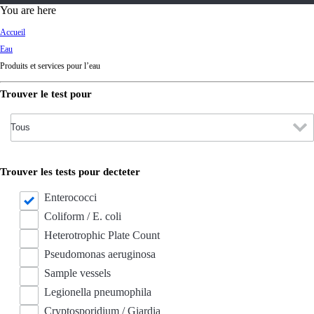
d
You are here
Ki
Accueil
ng
Eau
do
Produits et services pour l’eau
m
Trouver le test pour
Trouver les tests pour decteter
Enterococci
Coliform / E. coli
Heterotrophic Plate Count
Pseudomonas aeruginosa
Sample vessels
Legionella pneumophila
Cryptosporidium / Giardia