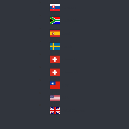
Pol
ay
nd
an
Slovensko
Slo
d
va
South Africa
So
kia
uth
España
Sp
Af
ain
ric
Sverige
Sw
a
ed
Schweiz DE
Sw
en
itz
Schweiz FR
Sw
erl
itz
an
台灣
Tai
erl
d
wa
an
USA
US
n
d
A
United Kingdom
Un
ite