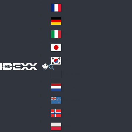
Fin
ark
lan
France
Fra
d
nc
Deutschland
Ge
e
rm
Italia
Ital
an
y
y
日本
Jap
an
대한민국
Ko
IDEXX
rea
Latin America
Lat
in
Netherlands
Ne
A
the
me
New Zealand
Ne
rla
ric
w
Norge
nd
a
No
Ze
s
rw
ala
Polska